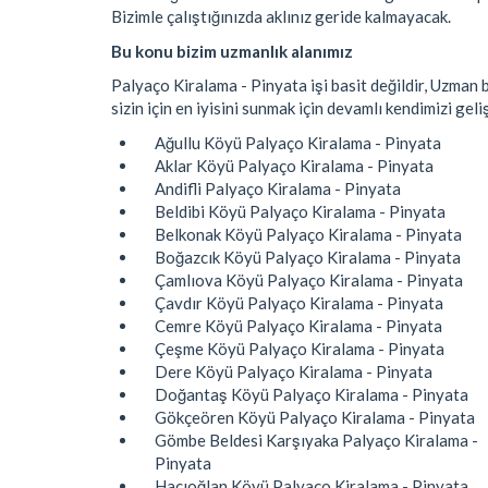
Bizimle çalıştığınızda aklınız geride kalmayacak.
Bu konu bizim uzmanlık alanımız
Palyaço Kiralama - Pinyata işi basit değildir, Uzman b
sizin için en iyisini sunmak için devamlı kendimizi geli
Ağullu Köyü Palyaço Kiralama - Pinyata
Aklar Köyü Palyaço Kiralama - Pinyata
Andifli Palyaço Kiralama - Pinyata
Beldibi Köyü Palyaço Kiralama - Pinyata
Belkonak Köyü Palyaço Kiralama - Pinyata
Boğazcık Köyü Palyaço Kiralama - Pinyata
Çamlıova Köyü Palyaço Kiralama - Pinyata
Çavdır Köyü Palyaço Kiralama - Pinyata
Cemre Köyü Palyaço Kiralama - Pinyata
Çeşme Köyü Palyaço Kiralama - Pinyata
Dere Köyü Palyaço Kiralama - Pinyata
Doğantaş Köyü Palyaço Kiralama - Pinyata
Gökçeören Köyü Palyaço Kiralama - Pinyata
Gömbe Beldesi Karşıyaka Palyaço Kiralama -
Pinyata
Hacıoğlan Köyü Palyaço Kiralama - Pinyata