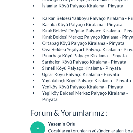
İslamlar Köyü Palyaço Kiralama - Pinyata
Kalkan Beldesi Yalıboyu Palyaço Kiralama - Pi
Kasaba Köyü Palyaço Kiralama - Pinyata
Kınık Beldesi Doğular Palyaço Kiralama - Piny
Kınık Beldesi Merkez Palyaço Kiralama - Piny
Ortabağ Köyü Palyaço Kiralama - Pinyata
Ova Beldesi Yeşilyurt Palyaço Kiralama - Piny
Pınarbaşı Köyü Palyaço Kiralama - Pinyata
Sarıbelen Köyü Palyaço Kiralama - Pinyata
Sinneli Köyü Palyaço Kiralama - Pinyata
Uğrar Köyü Palyaço Kiralama - Pinyata
Yaylakılınçlı Köyü Palyaço Kiralama - Pinyata
Yeniköy Köyü Palyaço Kiralama - Pinyata
Yeşilköy Beldesi Merkez Palyaço Kiralama -
Pinyata
Forum & Yorumlarınız :
Yasemin Orlu
Y
Çocuklarım torunların yüzünden araları bo