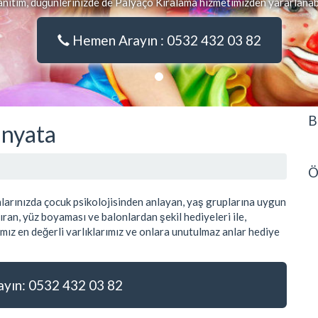
tanıtım, düğünlerinizde de Palyaço Kiralama hizmetimizden yararlanabi
Hemen Arayın : 0532 432 03 82
B
inyata
Ö
arınızda çocuk psikolojisinden anlayan, yaş gruplarına uygun
ran, yüz boyaması ve balonlardan şekil hediyeleri ile,
mız en değerli varlıklarımız ve onlara unutulmaz anlar hediye
ın: 0532 432 03 82