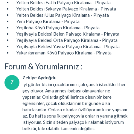
Yelten Beldesi Fatih Palyaço Kiralama - Pinyata
Yelten Beldesi Sakarya Palyaço Kiralama - Pinyata
Yelten Beldesi Ulus Palyaço Kiralama - Pinyata
Yeni Palyaço Kiralama - Pinyata
Yeşiloba Köyü Palyaço Kiralama - Pinyata
Yeşilyayla Beldesi Belen Palyaço Kiralama - Pinyata
Yeşilyayla Beldesi Orta Palyaço Kiralama - Pinyata
Yeşilyayla Beldesi Yavuz Palyaço Kiralama - Pinyata
Yukarıkaraman Köyü Palyaço Kiralama - Pinyata
Forum & Yorumlarınız :
Zekiye Aydoğdu
Z
İyi günler bizim çocuklarımız çok şanslı istedikleri her
şey oluyor. Ama annesi babası olmayanlar ne
yapsınlar. Onlarda gönüllerince olsun bir kere
eğlensinler, çocuk olduklarının bir günde olsa
hatırlasınlar. Onlara o kadar üzülüyorum ki ne yapsam
az. Bu hafta sonu iki palyaçoyla onların yanına gitmek
istiyorum. Sizin siteden palyaço kiralamak istiyorum
belki üç bile olabilir tam emin değilim.