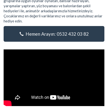
gruplarına uygun oyunlar oynatan, danslar hazırlayan,
yarışmalar yaptıran, yüz boyaması ve balonlardan şekil
hediyeleri ile, animatör arkadaşlarımızla hizmetinizdeyiz.
Çocuklarımız en değerli varlıklarımız ve onlara unutulmaz anlar
hediye edin.
Hemen Arayın: 0532 432 03 82