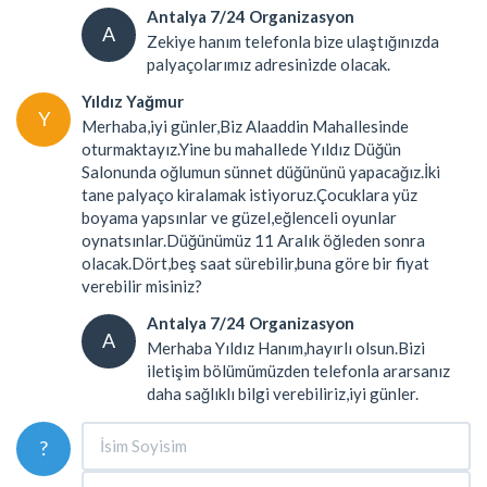
Antalya 7/24 Organizasyon
A
Zekiye hanım telefonla bize ulaştığınızda
palyaçolarımız adresinizde olacak.
Yıldız Yağmur
Y
Merhaba,iyi günler,Biz Alaaddin Mahallesinde
oturmaktayız.Yine bu mahallede Yıldız Düğün
Salonunda oğlumun sünnet düğününü yapacağız.İki
tane palyaço kiralamak istiyoruz.Çocuklara yüz
boyama yapsınlar ve güzel,eğlenceli oyunlar
oynatsınlar.Düğünümüz 11 Aralık öğleden sonra
olacak.Dört,beş saat sürebilir,buna göre bir fiyat
verebilir misiniz?
Antalya 7/24 Organizasyon
A
Merhaba Yıldız Hanım,hayırlı olsun.Bizi
iletişim bölümümüzden telefonla ararsanız
daha sağlıklı bilgi verebiliriz,iyi günler.
?