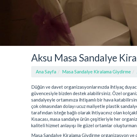
Aksu Masa Sandalye Kir
Ana Sayfa
Masa Sandalye Kiralama Giydirme
Düğün ve davet organizasyonlarınızda ihtiyaç duyac
güvencesiyle bizden destek alabilirsiniz. Özel organi
sandalyeyle ortamınıza ihtişamlı bir hava katabilirsin
çok olmasından dolayı ucuz maliyetle plastik sandalye
tarafından isteğe bağlı olarak ihtiyacınız olan kolçakl
Kısacası, masa sandalye ürün çeşitleriyle her organiz
kaliteli hizmet anlayışı ile güzel ortamlar oluşturman
Masa Sandalye Kiralama Giydirme organizasyon ve düz