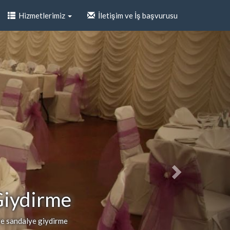
Hizmetlerimiz
İletişim ve İş başvurusu
Giydirme
 ve sandalye giydirme