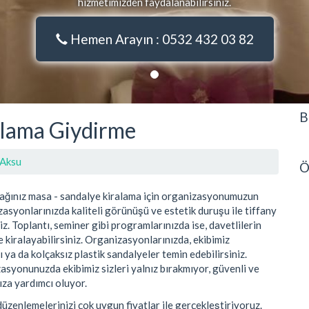
hizmetimizden faydalanabilirsiniz.
Hemen Arayın : 0532 432 03 82
B
alama Giydirme
Aksu
Ö
ağınız masa - sandalye kiralama için organizasyonumuzun
zasyonlarınızda kaliteli görünüşü ve estetik duruşu ile tiffany
iz. Toplantı, seminer gibi programlarınızda ise, davetlilerin
 kiralayabilirsiniz. Organizasyonlarınızda, ekibimiz
ı ya da kolçaksız plastik sandalyeler temin edebilirsiniz.
asyonunuzda ekibimiz sizleri yalnız bırakmıyor, güvenli ve
ıza yardımcı oluyor.
enlemelerinizi çok uygun fiyatlar ile gerçekleştiriyoruz.