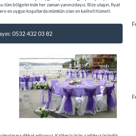
u tüm bölgelerinde her zaman yanınızdayız. Bize ulaşın, fiyat
zlere en uygun koşullarda mümkün olan en kaliteli hizmeti
F
ın: 0532 432 03 82
F
olmalarına dikkat ediyoruz. Kalitesiz ürün, sağlıksız üründür.