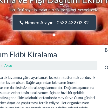
Her türlü hayır lokmalarınızı dökme hizmeti vermekteyiz.
Hemen Arayın : 0532 432 03 82
B
ım Ekibi Kiralama
Aksu
Ö
larak kıvamına göre ayarlamak, lezzetini tutturmak zordur. İlk
nilen kıvam olsun. Sağlık açısından lokmanın önemli
allarının da eksiksiz olarak uygulanmasıdır. Dağıtım aşamasına
ustur ve herkesin sıcak yemesi için de hızlı bir şekilde
tatlısı genellikle kalabalık ortamlarda mevlüt ve Cuma günleri
rkes dışarıda yaptırmayı tercih ediyor. Her organizasyon
etle lokma tatlısı yaptırmak isterseniz doğru adrestesiniz.