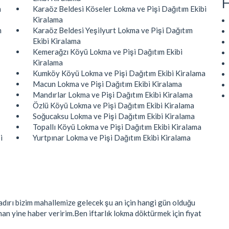
H
m
Karaöz Beldesi Köseler Lokma ve Pişi Dağıtım Ekibi
Kiralama
m
Karaöz Beldesi Yeşilyurt Lokma ve Pişi Dağıtım
Ekibi Kiralama
Kemerağzı Köyü Lokma ve Pişi Dağıtım Ekibi
Kiralama
Kumköy Köyü Lokma ve Pişi Dağıtım Ekibi Kiralama
Macun Lokma ve Pişi Dağıtım Ekibi Kiralama
Mandırlar Lokma ve Pişi Dağıtım Ekibi Kiralama
Özlü Köyü Lokma ve Pişi Dağıtım Ekibi Kiralama
Soğucaksu Lokma ve Pişi Dağıtım Ekibi Kiralama
Topallı Köyü Lokma ve Pişi Dağıtım Ekibi Kiralama
i
Yurtpınar Lokma ve Pişi Dağıtım Ekibi Kiralama
dırı bizim mahallemize gelecek şu an için hangi gün olduğu
aman yine haber veririm.Ben iftarlık lokma döktürmek için fiyat