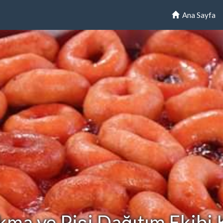
Ana Sayfa
kma ve Pişi Dağıtım Ekibi 