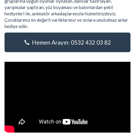
gruplarına uygun oyunlar oynatan, danslar hazırlayan,
yarışmalar yaptıran, yüz boyaması ve balonlardan şekil
hediyeleri ile, animatör arkadaşlarımızla hizmetinizdeyiz.
Çocuklarımız en değerli varlıklarımız ve onlara unutulmaz anlar
hediye edin.
Hemen Arayın: 0532 432 03 82