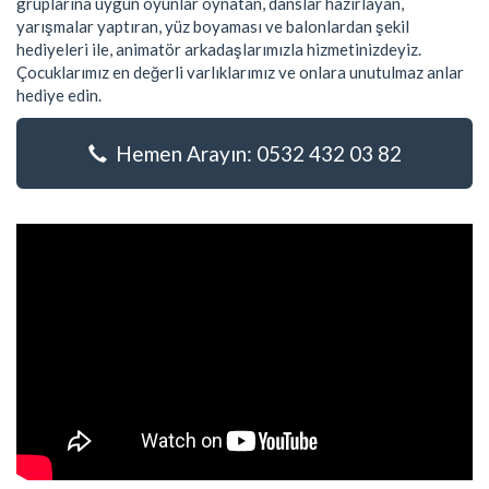
gruplarına uygun oyunlar oynatan, danslar hazırlayan,
yarışmalar yaptıran, yüz boyaması ve balonlardan şekil
hediyeleri ile, animatör arkadaşlarımızla hizmetinizdeyiz.
Çocuklarımız en değerli varlıklarımız ve onlara unutulmaz anlar
hediye edin.
Hemen Arayın: 0532 432 03 82