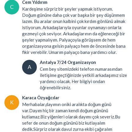
Cem Yıldırım
C
Kardeşime sürpriz bir şeyler yapmak istiyorum.
Doğum gününe daha çok var başka bir şey düşünmem
lazım. Bu aralar onun kalbini çok kırdım gönlünü almak
istiyorum. Arkadaşlarıyla oyunlar oynamayı onlarla
gezmeyi çok seviyor. Arkadaşlarının da eğleneceği bir
şeyler yapmalıyım. Palyaçoyla görüşsem de hem
organizasyona gelsin palyaço hem de öncesinde bana
fikir verebilir. Umarım palyaço bana yardımcı olur.
Antalya 7/24 Organizasyon
A
Cem bey sitemizdeki telefon numarasından
iletişime geçtiğinizde yetkili arkadaşımız size
yardımcı olacak. Her bilgiyi ondan
öğrenebilirsiniz.
Karaca Özyağcılar
K
Merhabalar,dayımın oniki aralıkta doğum günü
var.Dayım hiç bir zaman kendi doğum gününü
kutlamaz.Biz yiğenleri olarak dayımı çok severiz.Bu
sefer de onun doğum gününü biz kutlayalım
dedik.Sürpriz olarak davul zurna ekibi çağıralım